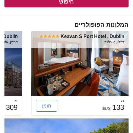
חיפוש
המלונות הפופולריים
d Dublin
Keavan S Port Hotel , Dublin
דבלין, אירלנד
דבלין, אירלנ
מ
מ
הזמן
309
133
US$
US$