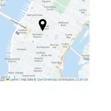
3000 ft
Leaflet
|
Map data ©
OpenStreetMap
contributors,
CC-BY-SA