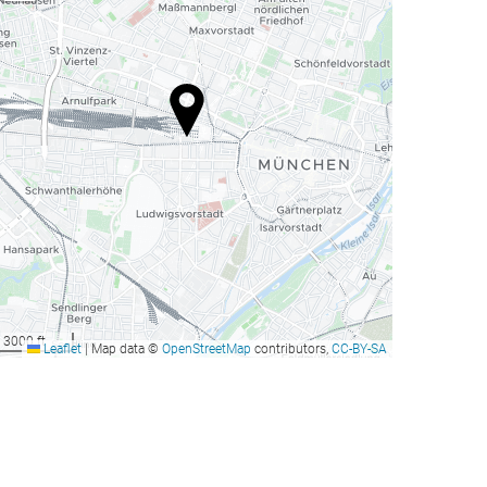
3000 ft
Leaflet
|
Map data ©
OpenStreetMap
contributors,
CC-BY-SA