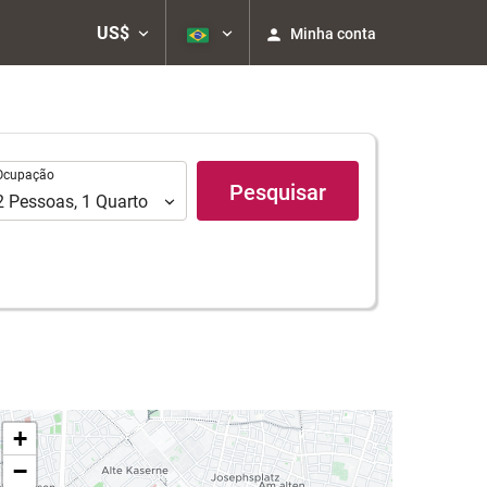
US$
Minha conta
upação
Ocupação
Pesquisar
2
Pessoas
,
1
Quarto
+
−