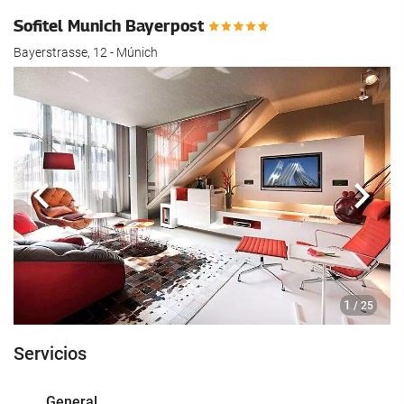
Sofitel Munich Bayerpost
Bayerstrasse, 12 - Múnich
Anterior
Sigui
1
/ 25
Servicios
General