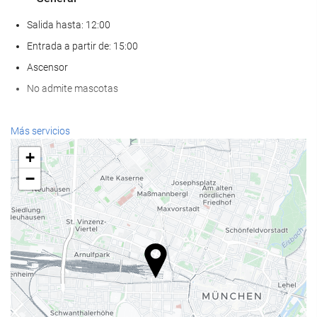
Salida hasta: 12:00
Entrada a partir de: 15:00
Ascensor
No admite mascotas
Bienestar
Más servicios
Spa
+
Hammam
−
Sauna
Gimnasio
Servicios de recepción
Recepción 24 horas
Guardaequipaje