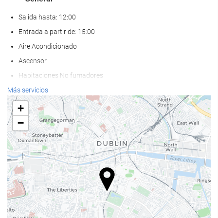
Salida hasta: 12:00
Entrada a partir de: 15:00
Aire Acondicionado
Ascensor
Habitaciones No fumadores
Zona de fumadores
Más servicios
No admite mascotas
+
−
Servicios de recepción
Guardaequipaje
Caja fuerte
Cambio de divisa
Información turística
Comida y bebida