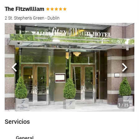
The Fitzwilliam
2 St. Stephen's Green - Dublín
Anterior
Sigui
1
/ 25
Servicios
General