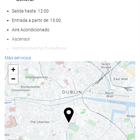
Salida hasta: 12:00
Entrada a partir de: 15:00
Aire Acondicionado
Ascensor
Habitaciones No fumadores
Zona de fumadores
Más servicios
No admite mascotas
+
−
Servicios de recepción
Guardaequipaje
Caja fuerte
Cambio de divisa
Información turística
Comida y bebida