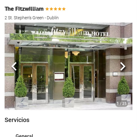
The Fitzwilliam
2 St. Stephen's Green - Dublín
Anterior
Sigui
1
/ 25
Servicios
General