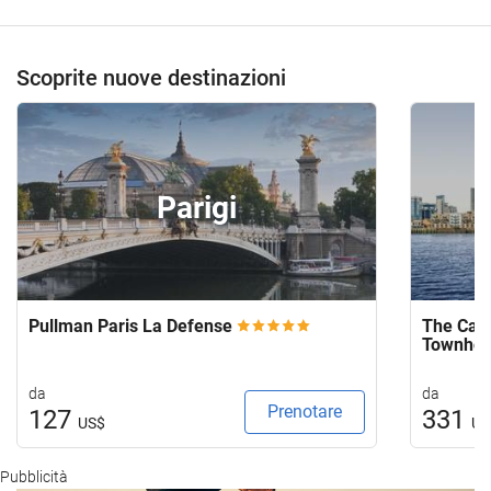
Scoprite nuove destinazioni
Parigi
Pullman Paris La Defense
The Capi
Townho
da
da
Prenotare
127
331
US$
US
Pubblicità