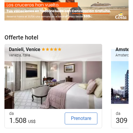
Offerte hotel
Danieli, Venice
Amsterd
Venezia, Italia
Amsterdam,
da
da
Prenotare
1.508
309
US$
U