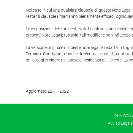
Nel caso in cui una qualsiasi clausola di queste Note Legali s
restanti clausole rimarranno pienamente efficaci, ogniqualvol
Le disposizioni delle presenti Note Legali possono essere mod
presenti Note Legali; tuttavia, tali modifiche non influenzer
La versione originale di queste note legali è redatta in lingu
Termini e Condizioni, nonché di eventuali conflitti, contradd
dalle leggi in vigore nel paese di residenza dell"Utente. La v
Aggiornato 22-11-2022
RUA CONVE
Avviso Legale