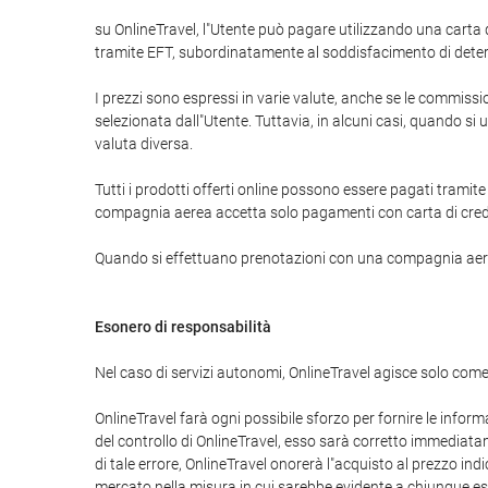
su OnlineTravel, l"Utente può pagare utilizzando una car
tramite EFT, subordinatamente al soddisfacimento di determ
I prezzi sono espressi in varie valute, anche se le commissi
selezionata dall"Utente. Tuttavia, in alcuni casi, quando si
valuta diversa.
Tutti i prodotti offerti online possono essere pagati tramite
compagnia aerea accetta solo pagamenti con carta di cred
Quando si effettuano prenotazioni con una compagnia aerea 
Esonero di responsabilità
Nel caso di servizi autonomi, OnlineTravel agisce solo come
OnlineTravel farà ogni possibile sforzo per fornire le informa
del controllo di OnlineTravel, esso sarà corretto immediatame
di tale errore, OnlineTravel onorerà l"acquisto al prezzo in
mercato nella misura in cui sarebbe evidente a chiunque eser