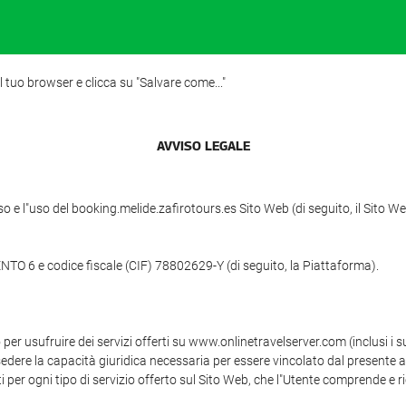
l tuo browser e clicca su "Salvare come..."
AVVISO LEGALE
cesso e l"uso del booking.melide.zafirotours.es Sito Web (di seguito, il Sit
TO 6 e codice fiscale (CIF) 78802629-Y (di seguito, la Piattaforma).
per usufruire dei servizi offerti su www.onlinetravelserver.com (inclusi i s
dere la capacità giuridica necessaria per essere vincolato dal presente ac
ti per ogni tipo di servizio offerto sul Sito Web, che l"Utente comprende e r