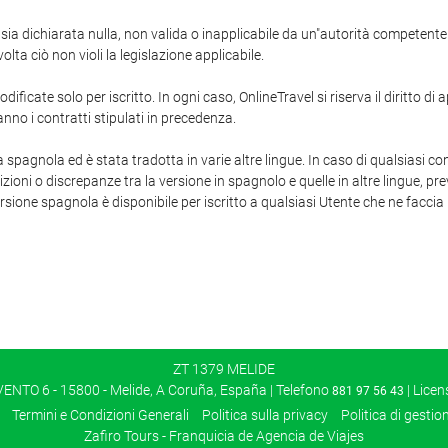
ia dichiarata nulla, non valida o inapplicabile da un"autorità competente o d
ta ciò non violi la legislazione applicabile.
ificate solo per iscritto. In ogni caso, OnlineTravel si riserva il diritto d
anno i contratti stipulati in precedenza.
a spagnola ed è stata tradotta in varie altre lingue. In caso di qualsiasi co
izioni o discrepanze tra la versione in spagnolo e quelle in altre lingue, p
ersione spagnola è disponibile per iscritto a qualsiasi Utente che ne faccia 
ZT 1379 MELIDE
NTO 6 - 15800 - Melide, A Coruña, España | Telefono
| Licen
881 97 56 43
Termini e Condizioni Generali
Politica sulla privacy
Politica di gestio
Zafiro Tours - Franquicia de Agencia de Viajes