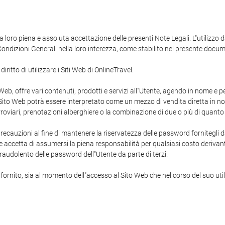
ia loro piena e assoluta accettazione delle presenti Note Legali. L"utilizzo
Condizioni Generali nella loro interezza, come stabilito nel presente docu
iritto di utilizzare i Siti Web di OnlineTravel.
 Web, offre vari contenuti, prodotti e servizi all"Utente, agendo in nome e pe
Sito Web potrà essere interpretato come un mezzo di vendita diretta in nome
i ferroviari, prenotazioni alberghiere o la combinazione di due o più di quanto
precauzioni al fine di mantenere la riservatezza delle password fornitegli 
e accetta di assumersi la piena responsabilità per qualsiasi costo derivante
raudolento delle password dell"Utente da parte di terzi.
a fornito, sia al momento dell"accesso al Sito Web che nel corso del suo uti