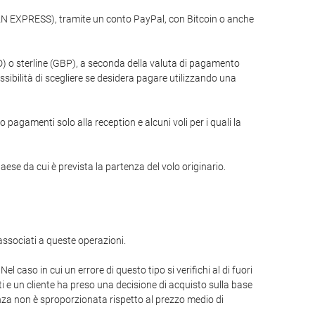
AN EXPRESS), tramite un conto PayPal, con Bitcoin o anche
USD) o sterline (GBP), a seconda della valuta di pagamento
ssibilità di scegliere se desidera pagare utilizzando una
 pagamenti solo alla reception e alcuni voli per i quali la
e da cui è prevista la partenza del volo originario.
associati a queste operazioni.
 caso in cui un errore di questo tipo si verifichi al di fuori
ti e un cliente ha preso una decisione di acquisto sulla base
renza non è sproporzionata rispetto al prezzo medio di