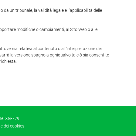
a un tribunale, la validità legale e l"applicabilità delle
i apportare modifiche o cambiamenti, al Sito Web o alle
ntroversia relativa al contenuto o all"interpretazione dei
revarrà la versione spagnola ogniqualvolta ciò sia consentito
richiesta.
se: XG-779
ne dei cookies