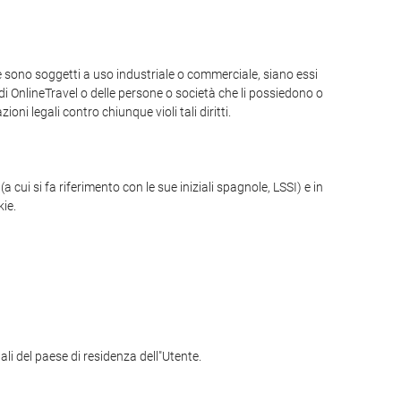
he sono soggetti a uso industriale o commerciale, siano essi
 di OnlineTravel o delle persone o società che li possiedono o
ioni legali contro chiunque violi tali diritti.
 cui si fa riferimento con le sue iniziali spagnole, LSSI) e in
ie.
ali del paese di residenza dell"Utente.