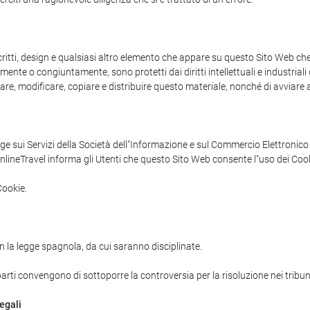
 scritti, design e qualsiasi altro elemento che appare su questo Sito Web c
mente o congiuntamente, sono protetti dai diritti intellettuali e industriali
izzare, modificare, copiare e distribuire questo materiale, nonché di avviare az
ge sui Servizi della Società dell"Informazione e sul Commercio Elettronico (a
nlineTravel informa gli Utenti che questo Sito Web consente l"uso dei Cook
Cookie.
n la legge spagnola, da cui saranno disciplinate.
 parti convengono di sottoporre la controversia per la risoluzione nei tribun
egali