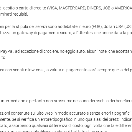
ta di debito o carta di credito (VISA, MASTERCARD, DINERS, JCB o AMERIC
inati requisiti.
oni per la stipula dei servizi sono addebitate in euro (EUR), dollari USA (
 utilizza un gateway di pagamento sicuro, all"Utente viene anche data la po
 PayPal, ad eccezione di crociere, noleggio auto, alcuni hotel che accettano
ito.
con sconti o low-cost, la valuta di pagamento sarà sempre quella del paes
 intermediario e pertanto non si assume nessuno dei rischi o dei benefici 
zioni contenute sul Sito Web in modo accurato e senza errori tipografici. Nel
nte. Se si verifica un errore tipografico in uno qualsiasi dei prezzi indica
dicato, assorbendo qualsiasi differenza di costo, ogni volta che tale diffe
citi una ragionevole diligenza che si è trattato di un errore.