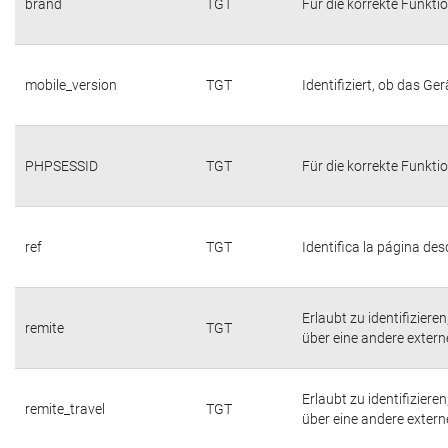
brand
TGT
Für die korrekte Funktio
mobile_version
TGT
Identifiziert, ob das Ger
PHPSESSID
TGT
Für die korrekte Funktio
ref
TGT
Identifica la página desd
Erlaubt zu identifiziere
remite
TGT
über eine andere externe
Erlaubt zu identifiziere
remite_travel
TGT
über eine andere externe