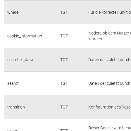
where
TGT
Für die korrekte Funktio
Notiert, ob dem Nutzer
cookie_information
TGT
wurden.
searcher_data
TGT
Daten der zuletzt durc
search
TGT
Daten der zuletzt durc
transition
TGT
Konfiguration des Res
Dieser Cookie wird benu
expopt
TGT