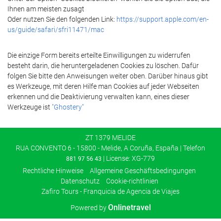
Ihnen am meisten zusagt
Oder nutzen Sie den folgenden Link:
https://support.apple.com/en-
us/guide/safari/sfri11471/mac
Die einzige Form bereits erteilte Einwilligungen zu widerrufen
besteht darin, die heruntergeladenen Cookies zu löschen. Dafür
folgen Sie bitte den Anweisungen weiter oben. Darüber hinaus gibt
es Werkzeuge, mit deren Hilfe man Cookies auf jeder Webseiten
erkennen und die Deaktivierung verwalten kann, eines dieser
Werkzeuge ist
"Ghostery"
ZT 1379 MELIDE
RUA CONVENTO 6 - 15800 - Melide, A Coruña, España | Telefon
| License: XG-779
881 97 56 43
Rechtliche Hinweise
Allgemeine Geschäftsbedingungen
Datenschutz
Cookie-richtlinien
Zafiro Tours - Franquicia de Agencia de Viajes
Onlinetravel
Powered by