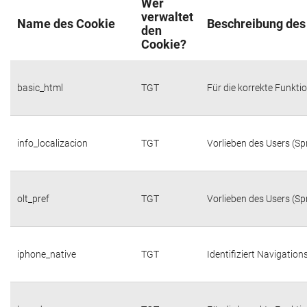
Wer
verwaltet
Name des Cookie
Beschreibung des
den
Cookie?
basic_html
TGT
Für die korrekte Funktio
info_localizacion
TGT
Vorlieben des Users (Sp
olt_pref
TGT
Vorlieben des Users (Sp
iphone_native
TGT
Identifiziert Navigatio