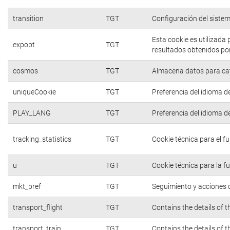
transition
TGT
Configuración del siste
Esta cookie es utilizada
expopt
TGT
resultados obtenidos por
cosmos
TGT
Almacena datos para cate
uniqueCookie
TGT
Preferencia del idioma d
PLAY_LANG
TGT
Preferencia del idioma d
tracking_statistics
TGT
Cookie técnica para el f
u
TGT
Cookie técnica para la f
mkt_pref
TGT
Seguimiento y acciones d
transport_flight
TGT
Contains the details of 
transport_train
TGT
Contains the details of 