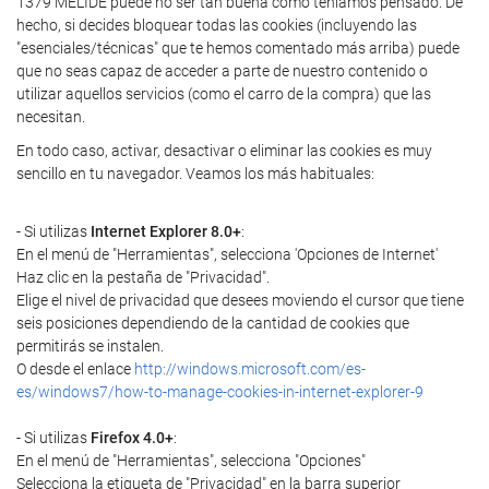
1379 MELIDE puede no ser tan buena como teníamos pensado. De
hecho, si decides bloquear todas las cookies (incluyendo las
"esenciales/técnicas" que te hemos comentado más arriba) puede
que no seas capaz de acceder a parte de nuestro contenido o
utilizar aquellos servicios (como el carro de la compra) que las
necesitan.
En todo caso, activar, desactivar o eliminar las cookies es muy
sencillo en tu navegador. Veamos los más habituales:
- Si utilizas
Internet Explorer 8.0+
:
En el menú de "Herramientas", selecciona 'Opciones de Internet'
Haz clic en la pestaña de "Privacidad".
Elige el nivel de privacidad que desees moviendo el cursor que tiene
seis posiciones dependiendo de la cantidad de cookies que
permitirás se instalen.
O desde el enlace
http://windows.microsoft.com/es-
es/windows7/how-to-manage-cookies-in-internet-explorer-9
- Si utilizas
Firefox 4.0+
:
En el menú de "Herramientas", selecciona "Opciones"
Selecciona la etiqueta de "Privacidad" en la barra superior