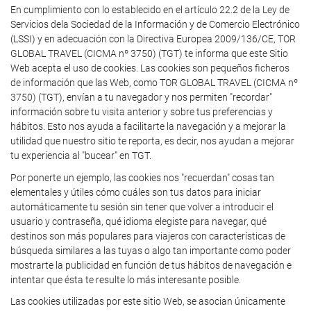
En cumplimiento con lo establecido en el artículo 22.2 de la Ley de
Servicios dela Sociedad de la Información y de Comercio Electrónico
(LSSI) y en adecuación con la Directiva Europea 2009/136/CE, TOR
GLOBAL TRAVEL (CICMA nº 3750) (TGT) te informa que este Sitio
Web acepta el uso de cookies. Las cookies son pequeños ficheros
de información que las Web, como TOR GLOBAL TRAVEL (CICMA nº
3750) (TGT), envían a tu navegador y nos permiten "recordar"
información sobre tu visita anterior y sobre tus preferencias y
hábitos. Esto nos ayuda a facilitarte la navegación y a mejorar la
utilidad que nuestro sitio te reporta, es decir, nos ayudan a mejorar
tu experiencia al "bucear" en TGT.
Por ponerte un ejemplo, las cookies nos "recuerdan" cosas tan
elementales y útiles cómo cuáles son tus datos para iniciar
automáticamente tu sesión sin tener que volver a introducir el
usuario y contraseña, qué idioma elegiste para navegar, qué
destinos son más populares para viajeros con características de
búsqueda similares a las tuyas o algo tan importante como poder
mostrarte la publicidad en función de tus hábitos de navegación e
intentar que ésta te resulte lo más interesante posible.
Las cookies utilizadas por este sitio Web, se asocian únicamente