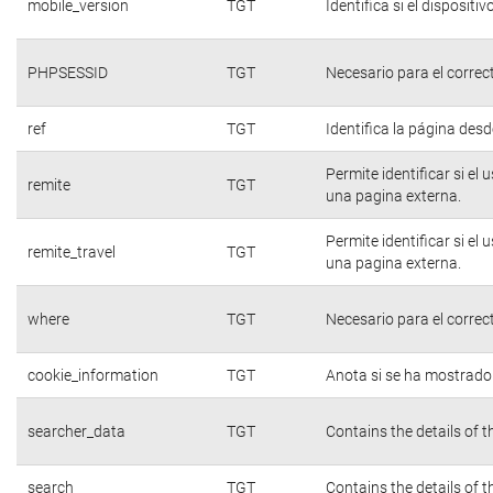
mobile_version
TGT
Identifica si el dispositiv
PHPSESSID
TGT
Necesario para el correc
ref
TGT
Identifica la página desde
Permite identificar si el
remite
TGT
una pagina externa.
Permite identificar si el
remite_travel
TGT
una pagina externa.
where
TGT
Necesario para el correc
cookie_information
TGT
Anota si se ha mostrado e
searcher_data
TGT
Contains the details of 
search
TGT
Contains the details of 