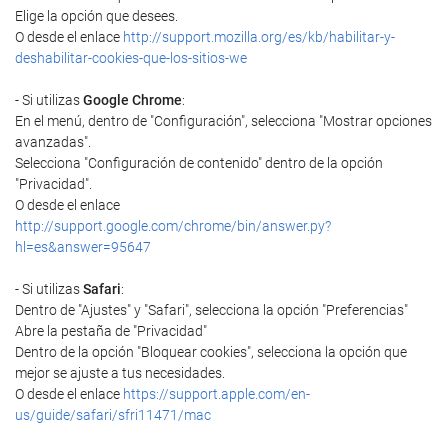
Elige la opción que desees.
O desde el enlace
http://support.mozilla.org/es/kb/habilitar-y-
deshabilitar-cookies-que-los-sitios-we
- Si utilizas
Google Chrome
:
En el menú, dentro de "Configuración", selecciona "Mostrar opciones
avanzadas".
Selecciona "Configuración de contenido" dentro de la opción
"Privacidad".
O desde el enlace
http://support.google.com/chrome/bin/answer.py?
hl=es&answer=95647
- Si utilizas
Safari
:
Dentro de "Ajustes" y "Safari", selecciona la opción "Preferencias"
Abre la pestaña de "Privacidad"
Dentro de la opción "Bloquear cookies", selecciona la opción que
mejor se ajuste a tus necesidades.
O desde el enlace
https://support.apple.com/en-
us/guide/safari/sfri11471/mac