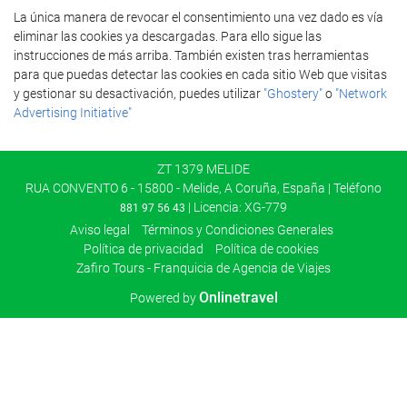
La única manera de revocar el consentimiento una vez dado es vía
eliminar las cookies ya descargadas. Para ello sigue las
instrucciones de más arriba. También existen tras herramientas
para que puedas detectar las cookies en cada sitio Web que visitas
y gestionar su desactivación, puedes utilizar
"Ghostery"
o
"Network
Advertising Initiative"
ZT 1379 MELIDE
RUA CONVENTO 6 - 15800 - Melide, A Coruña, España | Teléfono
| Licencia: XG-779
881 97 56 43
Aviso legal
Términos y Condiciones Generales
Política de privacidad
Política de cookies
Zafiro Tours - Franquicia de Agencia de Viajes
Onlinetravel
Powered by