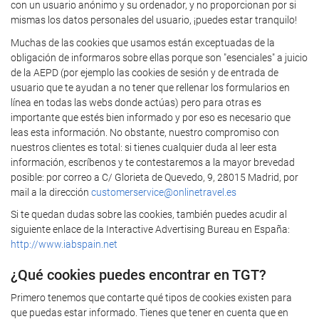
con un usuario anónimo y su ordenador, y no proporcionan por si
mismas los datos personales del usuario, ¡puedes estar tranquilo!
Muchas de las cookies que usamos están exceptuadas de la
obligación de informaros sobre ellas porque son "esenciales" a juicio
de la AEPD (por ejemplo las cookies de sesión y de entrada de
usuario que te ayudan a no tener que rellenar los formularios en
línea en todas las webs donde actúas) pero para otras es
importante que estés bien informado y por eso es necesario que
leas esta información. No obstante, nuestro compromiso con
nuestros clientes es total: si tienes cualquier duda al leer esta
información, escríbenos y te contestaremos a la mayor brevedad
posible: por correo a C/ Glorieta de Quevedo, 9, 28015 Madrid, por
mail a la dirección
customerservice@onlinetravel.es
Si te quedan dudas sobre las cookies, también puedes acudir al
siguiente enlace de la Interactive Advertising Bureau en España:
http://www.iabspain.net
¿Qué cookies puedes encontrar en TGT?
Primero tenemos que contarte qué tipos de cookies existen para
que puedas estar informado. Tienes que tener en cuenta que en