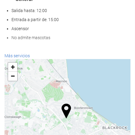
Salida hasta: 12:00
Entrada a partir de: 15:00
Ascensor
No admite mascotas
Servicios de recepción
Más servicios
Recepción 24 horas
+
Guardaequipaje
−
Comida y bebida
Restaurante a la carta
Bar
Estacionamiento