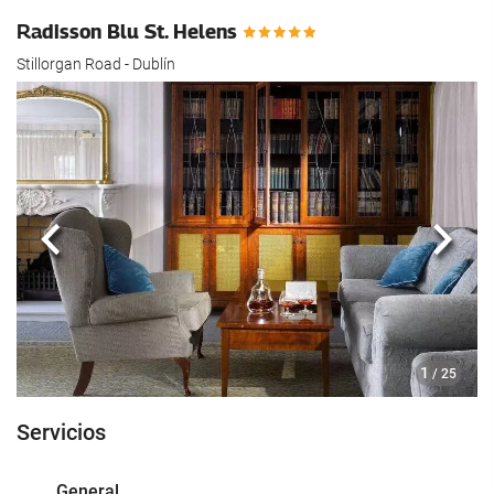
Radisson Blu St. Helens
Stillorgan Road - Dublín
Anterior
Sigui
1
/ 25
Servicios
General