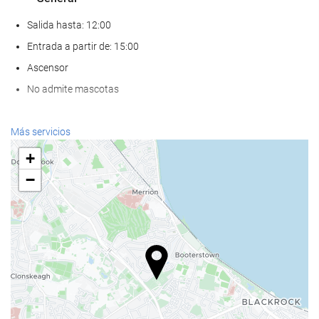
Salida hasta: 12:00
Entrada a partir de: 15:00
Ascensor
No admite mascotas
Servicios de recepción
Más servicios
Recepción 24 horas
+
Guardaequipaje
−
Comida y bebida
Restaurante a la carta
Bar
Estacionamiento