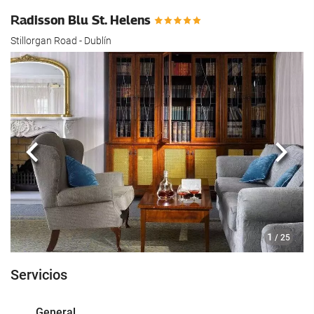
Radisson Blu St. Helens
Stillorgan Road - Dublín
Anterior
Sigui
1
/ 25
Servicios
General