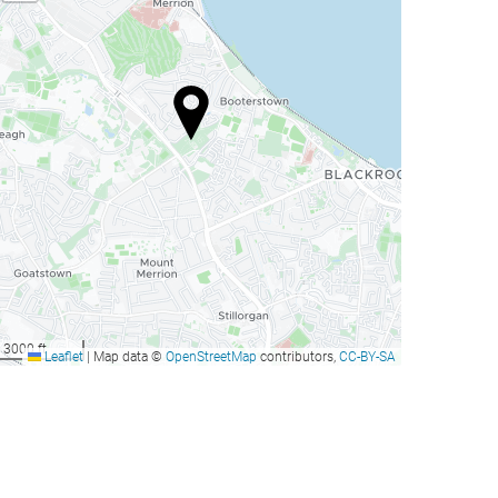
3000 ft
Leaflet
|
Map data ©
OpenStreetMap
contributors,
CC-BY-SA