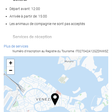
Départ avant: 12:00
Arrivée à partir de: 15:00
Les animaux de compagnie ne sont pas acceptés
Services de réception
Réception ouverte 24h/24
Plus de services
Numéro d'inscription au Registre du Tourisme: IT027042A12GZDNWSZ
Bagagerie
+
Nourriture et boissons
−
Restaurant à la carte
Bar
Réunions et évènements
Centre Business