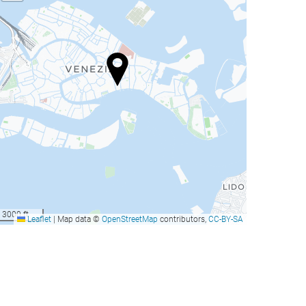
3000 ft
Leaflet
|
Map data ©
OpenStreetMap
contributors,
CC-BY-SA