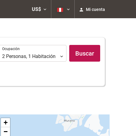
US$
Mi cuenta
Ocupación
Ocupación
Buscar
2
Personas
,
1
Habitación
+
−