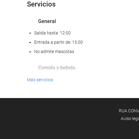
Servicios
General
Salida hasta: 12:00
Entrada a partir de: 15:00
No admite mascotas
Comida y bebida
Restaurante a la carta
Más servicios
Bar
Acceso a Internet
RUA CONVE
Wifi gratis
Aviso leg
Bienestar