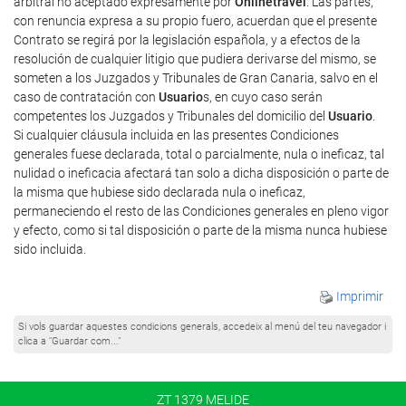
arbitral no aceptado expresamente por
Onlinetravel
. Las partes,
con renuncia expresa a su propio fuero, acuerdan que el presente
Contrato se regirá por la legislación española, y a efectos de la
resolución de cualquier litigio que pudiera derivarse del mismo, se
someten a los Juzgados y Tribunales de Gran Canaria, salvo en el
caso de contratación con
Usuario
s, en cuyo caso serán
competentes los Juzgados y Tribunales del domicilio del
Usuario
.
Si cualquier cláusula incluida en las presentes Condiciones
generales fuese declarada, total o parcialmente, nula o ineficaz, tal
nulidad o ineficacia afectará tan solo a dicha disposición o parte de
la misma que hubiese sido declarada nula o ineficaz,
permaneciendo el resto de las Condiciones generales en pleno vigor
y efecto, como si tal disposición o parte de la misma nunca hubiese
sido incluida.
Imprimir
Si vols guardar aquestes condicions generals, accedeix al menú del teu navegador i
clica a "Guardar com..."
ZT 1379 MELIDE