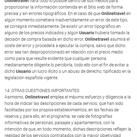
Onlinetravel
hará todo lo posible dentro de sus medios para
proporcionar la información contenida en el Sitio web de forma
precisa y sin errores tipográficos. En el caso de que
Onlinetravel
en
algún momento cometiera inadvertidamente un error de este tipo,
se corregirá inmediatamente. De existir un error tipográfico en
alguno de los precios indicados y algún
Usuario
hubiera tomado la
decisión de compra basada en dicho error,
Onlinetravel
asumirá el
coste del error y procederá a ejecutar la compra, salvo que dicho
error sea tan desproporcionado en relación con el precio medio
como para que resulte evidente que cualquier persona
medianamente diligente lo percibiría, todo ello con el fin de evitar a
dicho
Usuario
un lucro ilícito o un abuso de derecho, tipificado en la
legislación española vigente.
14. OTRAS CUESTIONES IMPORTANTES
Asimismo,
Onlinetravel
emplea el máximo esfuerzo y diligencia a la
hora de indicar las descripciones de cada servicio, que han sido
facilitadas por los propios establecimientos, en las fechas de
reserva y, para ello, en el programa, se vale de fotografías
informativas de personas, paisajes y apartamentos, con la
intención de que, en todo momento, dichas descripciones reflejen la
realidad de los servicios contratados con la mayor objetividad