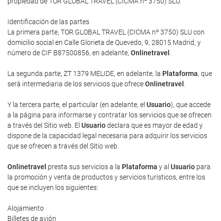
propiedad de TOR GLOBAL TRAVEL (CICMA nº 3750) SLU.
Identificación de las partes
La primera parte, TOR GLOBAL TRAVEL (CICMA nº 3750) SLU con
domicilio social en Calle Glorieta de Quevedo, 9, 28015 Madrid, y
número de CIF B87500856, en adelante,
Onlinetravel
.
La segunda parte, ZT 1379 MELIDE, en adelante, la
Plataforma
, que
será intermediaria de los servicios que ofrece
Onlinetravel
.
Y la tercera parte, el particular (en adelante, el
Usuario
), que accede
a la página para informarse y contratar los servicios que se ofrecen
a través del Sitio web. El
Usuario
declara que es mayor de edad y
dispone de la capacidad legal necesaria para adquirir los servicios
que se ofrecen a través del Sitio web.
Onlinetravel
presta sus servicios a la
Plataforma
y al
Usuario
para
la promoción y venta de productos y servicios turísticos, entre los
que se incluyen los siguientes:
Alojamiento
Billetes de avión