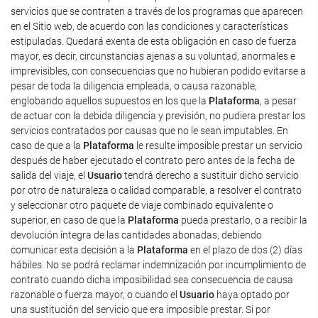
servicios que se contraten a través de los programas que aparecen
en el Sitio web, de acuerdo con las condiciones y características
estipuladas. Quedará exenta de esta obligación en caso de fuerza
mayor, es decir, circunstancias ajenas a su voluntad, anormales e
imprevisibles, con consecuencias que no hubieran podido evitarse a
pesar de toda la diligencia empleada, o causa razonable,
englobando aquellos supuestos en los que la
Plataforma
, a pesar
de actuar con la debida diligencia y previsión, no pudiera prestar los
servicios contratados por causas que no le sean imputables. En
caso de que a la
Plataforma
le resulte imposible prestar un servicio
después de haber ejecutado el contrato pero antes de la fecha de
salida del viaje, el
Usuario
tendrá derecho a sustituir dicho servicio
por otro de naturaleza o calidad comparable, a resolver el contrato
y seleccionar otro paquete de viaje combinado equivalente o
superior, en caso de que la
Plataforma
pueda prestarlo, o a recibir la
devolución íntegra de las cantidades abonadas, debiendo
comunicar esta decisión a la
Plataforma
en el plazo de dos (2) días
hábiles. No se podrá reclamar indemnización por incumplimiento de
contrato cuando dicha imposibilidad sea consecuencia de causa
razonable o fuerza mayor, o cuando el
Usuario
haya optado por
una sustitución del servicio que era imposible prestar. Si por