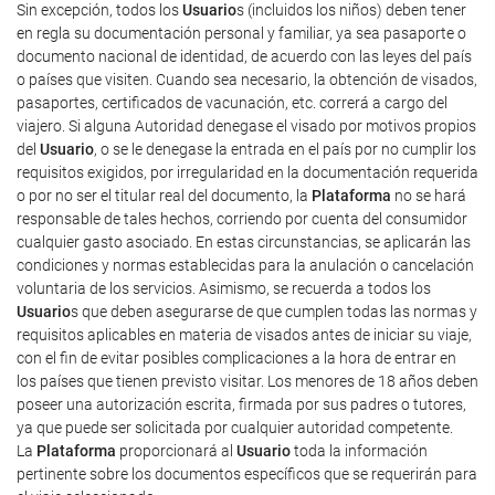
Sin excepción, todos los
Usuario
s (incluidos los niños) deben tener
en regla su documentación personal y familiar, ya sea pasaporte o
documento nacional de identidad, de acuerdo con las leyes del país
o países que visiten. Cuando sea necesario, la obtención de visados,
pasaportes, certificados de vacunación, etc. correrá a cargo del
viajero. Si alguna Autoridad denegase el visado por motivos propios
del
Usuario
, o se le denegase la entrada en el país por no cumplir los
requisitos exigidos, por irregularidad en la documentación requerida
o por no ser el titular real del documento, la
Plataforma
no se hará
responsable de tales hechos, corriendo por cuenta del consumidor
cualquier gasto asociado. En estas circunstancias, se aplicarán las
condiciones y normas establecidas para la anulación o cancelación
voluntaria de los servicios. Asimismo, se recuerda a todos los
Usuario
s que deben asegurarse de que cumplen todas las normas y
requisitos aplicables en materia de visados antes de iniciar su viaje,
con el fin de evitar posibles complicaciones a la hora de entrar en
los países que tienen previsto visitar. Los menores de 18 años deben
poseer una autorización escrita, firmada por sus padres o tutores,
ya que puede ser solicitada por cualquier autoridad competente.
La
Plataforma
proporcionará al
Usuario
toda la información
pertinente sobre los documentos específicos que se requerirán para