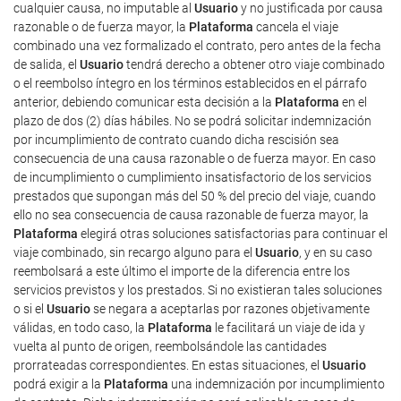
cualquier causa, no imputable al
Usuario
y no justificada por causa
razonable o de fuerza mayor, la
Plataforma
cancela el viaje
combinado una vez formalizado el contrato, pero antes de la fecha
de salida, el
Usuario
tendrá derecho a obtener otro viaje combinado
o el reembolso íntegro en los términos establecidos en el párrafo
anterior, debiendo comunicar esta decisión a la
Plataforma
en el
plazo de dos (2) días hábiles. No se podrá solicitar indemnización
por incumplimiento de contrato cuando dicha rescisión sea
consecuencia de una causa razonable o de fuerza mayor. En caso
de incumplimiento o cumplimiento insatisfactorio de los servicios
prestados que supongan más del 50 % del precio del viaje, cuando
ello no sea consecuencia de causa razonable de fuerza mayor, la
Plataforma
elegirá otras soluciones satisfactorias para continuar el
viaje combinado, sin recargo alguno para el
Usuario
, y en su caso
reembolsará a este último el importe de la diferencia entre los
servicios previstos y los prestados. Si no existieran tales soluciones
o si el
Usuario
se negara a aceptarlas por razones objetivamente
válidas, en todo caso, la
Plataforma
le facilitará un viaje de ida y
vuelta al punto de origen, reembolsándole las cantidades
prorrateadas correspondientes. En estas situaciones, el
Usuario
podrá exigir a la
Plataforma
una indemnización por incumplimiento