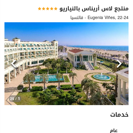
منتجع لاس أريناس بالنياريو
Eugenia Viñes, 22-24 - فالنسيا
السابق
التالي
1
/ 25
خدمات
عام