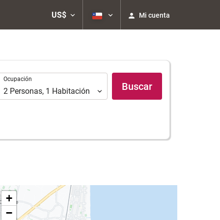
US$
Mi cuenta
Ocupación
Ocupación
Buscar
2
Personas
,
1
Habitación
+
−