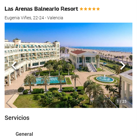
Las Arenas Balneario Resort
Eugenia Viñes, 22-24 - Valencia
Anterior
Sigui
1
/ 25
Servicios
General