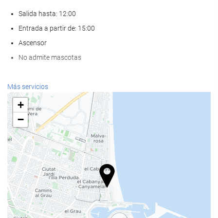
Salida hasta: 12:00
Entrada a partir de: 15:00
Ascensor
No admite mascotas
Bienestar
Más servicios
Spa
+
Hammam
−
Sauna
Gimnasio
Comida y bebida
Restaurante a la carta
Bar
Cafetera en zonas comunes