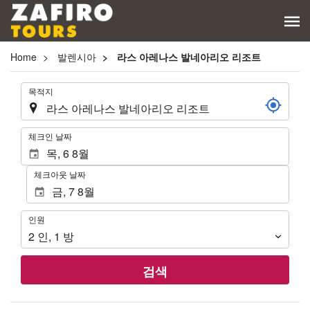
Home
발렌시아
라스 아레나스 발네아리오 리조트
.
목적지
.
체크인 날짜
체크아웃 날짜
인
인원
원
2
인
,
1
방
검색