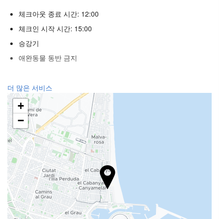
체크아웃 종료 시간: 12:00
체크인 시작 시간: 15:00
승강기
애완동물 동반 금지
웰니스
더 많은 서비스
스파
+
터키식 목욕탕
−
사우나
헬스 클럽
푸드 & 베버리지
일품요리 레스토랑
바
구내 커피숍